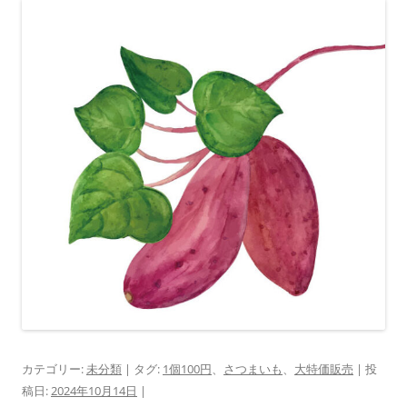
カテゴリー:
未分類
| タグ:
1個100円
、
さつまいも
、
大特価販売
| 投
稿日:
2024年10月14日
|