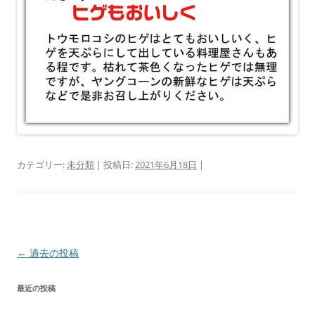
カテゴリー:
未分類
| 投稿日:
2021年6月18日
|
投
←
過去の投稿
稿
最近の投稿
ナ
ビ