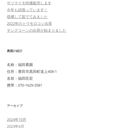
サツマイモ特価販売します
ゲ
今年も頑張っています！
ー
収穫して茹でてみました
シ
2022年のトウモロコシ出荷
ヤングコーンの出荷が始まりました
ョ
ン
農園の紹介
名称：福田農園
住所：豊田市黒田町道上408-1
名前：福田臣宏
携帯：070-1629-3581
アーカイブ
2024年10月
2023年6月