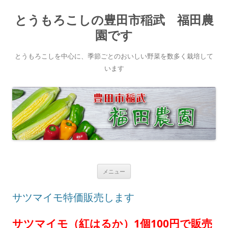
とうもろこしの豊田市稲武 福田農
園です
とうもろこしを中心に、季節ごとのおいしい野菜を数多く栽培して
います
コ
メニュー
ン
テ
ン
サツマイモ特価販売します
ツ
へ
ス
キ
サツマイモ（紅はるか）1個100円で販売
ッ