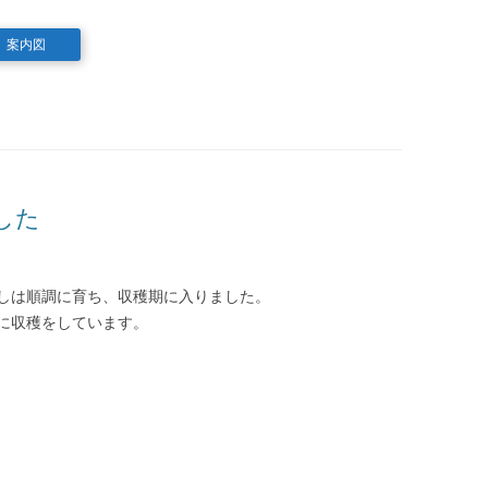
コ
ン
案内図
テ
ン
ツ
へ
ス
キ
ッ
プ
した
しは順調に育ち、収穫期に入りました。
に収穫をしています。