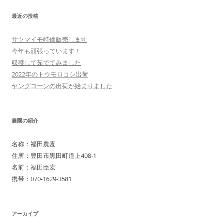
稿
最近の投稿
ナ
ビ
サツマイモ特価販売します
ゲ
今年も頑張っています！
ー
収穫して茹でてみました
シ
2022年のトウモロコシ出荷
ヤングコーンの出荷が始まりました
ョ
ン
農園の紹介
名称：福田農園
住所：豊田市黒田町道上408-1
名前：福田臣宏
携帯：070-1629-3581
アーカイブ