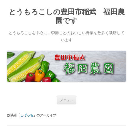
とうもろこしの豊田市稲武 福田農
園です
とうもろこしを中心に、季節ごとのおいしい野菜を数多く栽培して
います
コ
メニュー
ン
テ
ン
ツ
投稿者「
しげっち
」のアーカイブ
へ
ス
キ
ッ